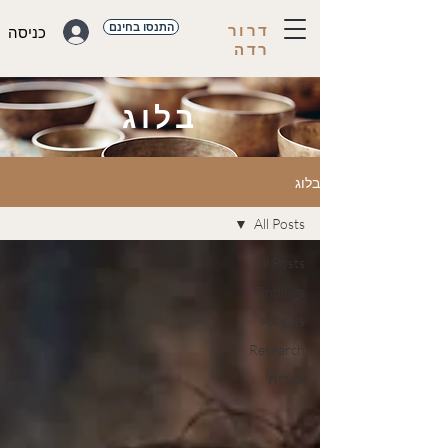
התנסו בחינם
דרור
כניסה
רדה
בלוג
בלוג
All Posts
All Posts
Findings
Articles
Research
עברית