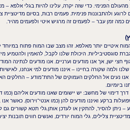
מהעולם הפנימי. כדי שזה יקרה, עלינו להיות בגלי אלפא – מצ
לרוגע ולהתבוננות פנימית. פעמים רבות, בסיום מדיטציית צל
 כמה זמן עבר – לפעמים זה מרגיש איטי ולפעמים מהיר.
מוח איטיים יותר מאלפא. זהו מצב שבו המוח פתוח במיוחד לש
רת סוגסטיביליות. היכולת שלנו לקבל, להאמין ולהטמיע מיד
 חצי ישן, אך אנו מודעים וערניים. אנו מודעים לנתינה המודע
לנו ולמה שקורה בחיינו – איננו מודעים למי אנחנו, לאישיות 
 אנו נעים אל החלקים העמוקים של התת־מודע – החלקים האו
ו ביומיום.
ך דימוי של מחשב: יש יישומים שאנו מודעים אליהם (כמו דפ
פועלות ברקע ואיננו מודעים להן (כמו אנטי־וירוס). כאשר אנו 
 – ניתן להסיר, להתקין או לעדכן אותן.גלי תטא קשורים גם לי
דיטציית צלילים, גלי המוח יורדים, ואנשים חווים תובנות יצי