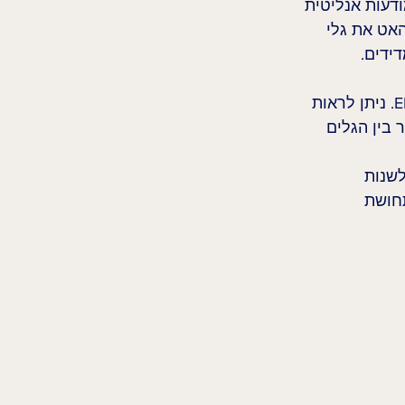
דעות אנליטית 
האט את גלי 
ידים.
הווידאו שלמטה מציג מדידה שביצענו לפני ובמהלך מדיטציית צלילים, באמצעות EEG. ניתן לראות 
וסדר גדולים יותר בין הגלים 
לשנות 
חושת 