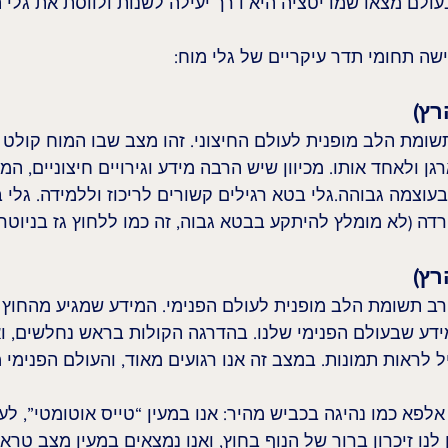
עולם מצאו שמדיטציה היא דרך יעילה לשנות ולווסת את גלי ה
ישה תחומי תדר עיקריים של גלי מוח:
שומת הלב מופנית לעולם החיצוני. זהו מצב שבו המוח קולט 
ן ולאחד אותו. מכיוון שיש הרבה מידע וגירויים חיצוניים, המו
בעוצמה גבוהה.גלי בטא רגילים קשורים לריכוז וללמידה. גלי 
דה (לא מומלץ להיתקע בבטא גבוה, זה כמו ללחוץ גז בניוטרל
ירב תשומת הלב מופנית לעולם הפנימי. המידע שמגיע מהחוץ 
ידע שבעולם הפנימי שלנו. בהדרגה הקולות בראש נחלשים, ואנ
לראות תמונות. במצב זה אנו רגועים מאוד, והעולם הפנימי 
א כמו נהיגה בכביש מהיר: אנו במעין “טייס אוטומטי”, לעית
 לנו זיכרון ברור של הנוף בחוץ, ואנו נמצאים במעין מצב טראנ