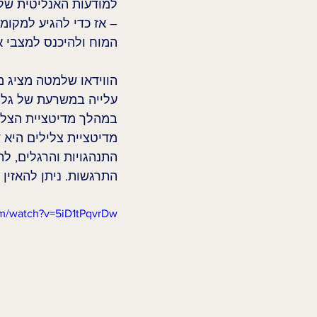
למודעות האנליטית שלנ
– אז כדי להגיע למקומ
המוח ולהיכנס למצבי א
במהלך מדיטציית הצלי
מדיטציית צלילים היא ד
התנהגויות והרגלים, ל
התרגשות. ניתן להאזין ע
om/watch?v=5iD1tPqvrDw