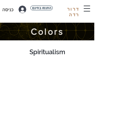
התנסו בחינם
דרור
כניסה
רדה
Colors
Spiritualism