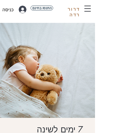
התנסו בחינם
דרור
כניסה
רדה
7 ימים לשינה